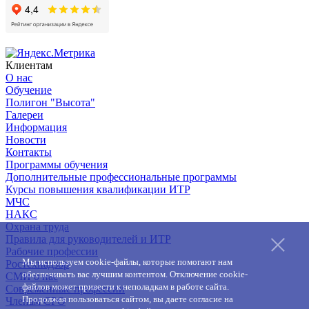
Клиентам
О нас
Обучение
Полигон "Высота"
Галереи
Информация
Новости
Контакты
Программы обучения
Дополнительные профессиональные программы
Курсы повышения квалификации ИТР
МЧС
НАКС
Охрана труда
Правила для руководителей и ИТР
Рабочие профессии
Мы используем cookie-файлы, которые помогают нам
Ростехнадзор
обеспечивать вас лучшим контентом. Отключение cookie-
СМИ о нас
файлов может привести к неполадкам в работе сайта.
Современные профессии
Продолжая пользоваться сайтом, вы даете согласие на
Членам СРО