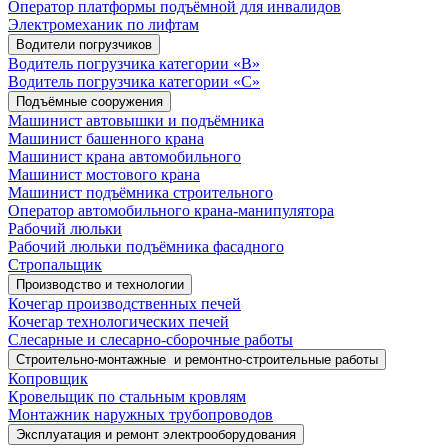
Оператор платформы подъёмной для инвалидов
Электромеханик по лифтам
Водители погрузчиков
Водитель погрузчика категории «B»
Водитель погрузчика категории «С»
Подъёмные сооружения
Машинист автовышки и подъёмника
Машинист башенного крана
Машинист крана автомобильного
Машинист мостового крана
Машинист подъёмника строительного
Оператор автомобильного крана-манипулятора
Рабочий люльки
Рабочий люльки подъёмника фасадного
Стропальщик
Производство и технологии
Кочегар производственных печей
Кочегар технологических печей
Слесарные и слесарно-сборочные работы
Строительно-монтажные и ремонтно-строительные работы
Копровщик
Кровельщик по стальным кровлям
Монтажник наружных трубопроводов
Эксплуатация и ремонт электрооборудования