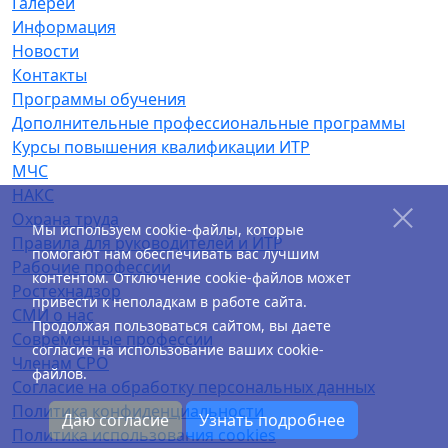
Галереи
Информация
Новости
Контакты
Программы обучения
Дополнительные профессиональные программы
Курсы повышения квалификации ИТР
МЧС
НАКС
Охрана труда
Мы используем cookie-файлы, которые
Правила для руководителей и ИТР
помогают нам обеспечивать вас лучшим
Рабочие профессии
контентом. Отключение cookie-файлов может
Ростехнадзор
привести к неполадкам в работе сайта.
СМИ о нас
Продолжая пользоваться сайтом, вы даете
Современные профессии
согласие на использование ваших cookie-
Членам СРО
файлов.
Согласие на обработку персональных данных
Политика конфиденциальности
Даю согласие
Узнать подробнее
Политика использования cookies