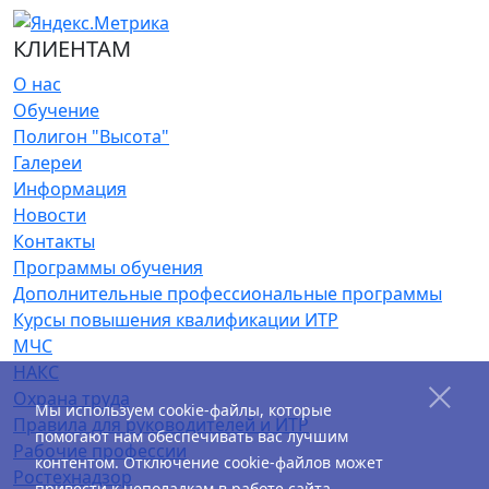
КЛИЕНТАМ
О нас
Обучение
Полигон "Высота"
Галереи
Информация
Новости
Контакты
Программы обучения
Дополнительные профессиональные программы
Курсы повышения квалификации ИТР
МЧС
НАКС
Охрана труда
Мы используем cookie-файлы, которые
Правила для руководителей и ИТР
помогают нам обеспечивать вас лучшим
Рабочие профессии
контентом. Отключение cookie-файлов может
Ростехнадзор
привести к неполадкам в работе сайта.