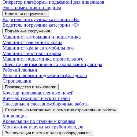
Оператор платформы подъёмной для инвалидов
Электромеханик по лифтам
Водители погрузчиков
Водитель погрузчика категории «B»
Водитель погрузчика категории «С»
Подъёмные сооружения
Машинист автовышки и подъёмника
Машинист башенного крана
Машинист крана автомобильного
Машинист мостового крана
Машинист подъёмника строительного
Оператор автомобильного крана-манипулятора
Рабочий люльки
Рабочий люльки подъёмника фасадного
Стропальщик
Производство и технологии
Кочегар производственных печей
Кочегар технологических печей
Слесарные и слесарно-сборочные работы
Строительно-монтажные и ремонтно-строительные работы
Копровщик
Кровельщик по стальным кровлям
Монтажник наружных трубопроводов
Эксплуатация и ремонт электрооборудования