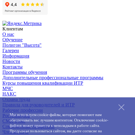
Клиентам
О нас
Обучение
Полигон "Высота"
Галереи
Информация
Новости
Контакты
Программы обучения
Дополнительные профессиональные программы
Курсы повышения квалификации ИТР
МЧС
НАКС
Охрана труда
Правила для руководителей и ИТР
Рабочие профессии
Мы используем cookie-файлы, которые помогают нам
Ростехнадзор
обеспечивать вас лучшим контентом. Отключение cookie-
СМИ о нас
файлов может привести к неполадкам в работе сайта.
Современные профессии
Продолжая пользоваться сайтом, вы даете согласие на
Членам СРО