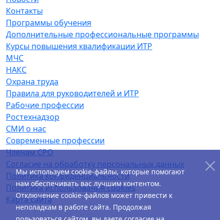
Контакты
Программы обучения
Дополнительные профессиональные программы
Курсы повышения квалификации ИТР
МЧС
НАКС
Охрана труда
Правила для руководителей и ИТР
Рабочие профессии
Ростехнадзор
СМИ о нас
Современные профессии
Членам СРО
Согласие на обработку персональных данных
Мы используем cookie-файлы, которые помогают
Политика конфиденциальности
нам обеспечивать вас лучшим контентом.
Политика использования cookies
Отключение cookie-файлов может привести к
Карта сайта
неполадкам в работе сайта. Продолжая
пользоваться сайтом, вы даете согласие на