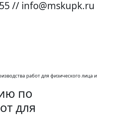
-55 // info@mskupk.ru
оизводства работ для физического лица и
цию по
от для