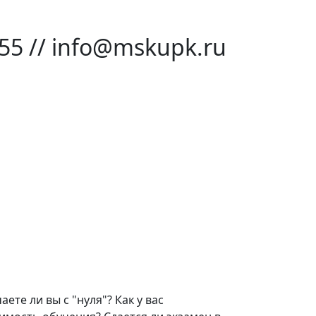
-55 // info@mskupk.ru
те ли вы с "нуля"? Как у вас