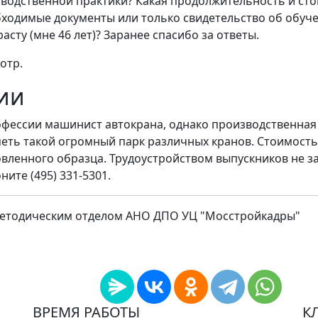
одственной практики? Какая продолжительность и стои
бходимые документы или только свидетельство об обуче
асту (мне 46 лет)? Заранее спасибо за ответы.
отр.
ии
офессии машинист автокрана, однако производственная 
меть такой огромный парк различных кранов. Стоимость 
овленного образца. Трудоустройством выпускников не з
ните (495) 331-5301.
методическим отделом АНО ДПО УЦ "Мосстройкадры"
ВРЕМЯ РАБОТЫ
К