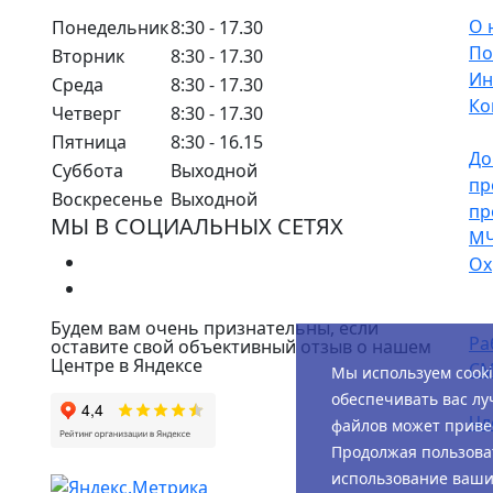
О 
Понедельник
8:30 - 17.30
По
Вторник
8:30 - 17.30
Ин
Среда
8:30 - 17.30
Ко
Четверг
8:30 - 17.30
Пятница
8:30 - 16.15
До
Суббота
Выходной
пр
Воскресенье
Выходной
пр
МЫ В СОЦИАЛЬНЫХ СЕТЯХ
М
Ох
Будем вам очень признательны, если
Ра
оставите свой объективный отзыв о нашем
Центре в Яндексе
СМ
Мы используем cook
обеспечивать вас лу
Чл
файлов может привес
Продолжая пользоват
использование ваших