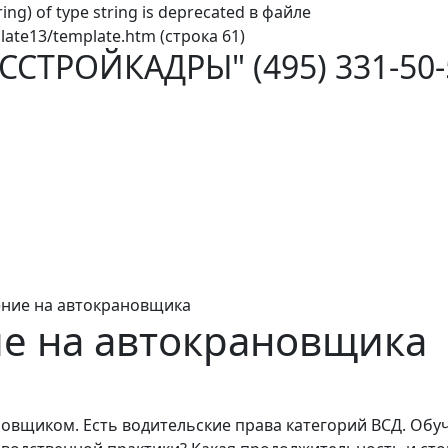
ring) of type string is deprecated в файле
ate13/template.htm (строка 61)
ОССТРОЙКАДРЫ"
(495) 331-50
ние на автокрановщика
ие на автокрановщика
овщиком. Есть водительские права категорий ВСД. Обучае