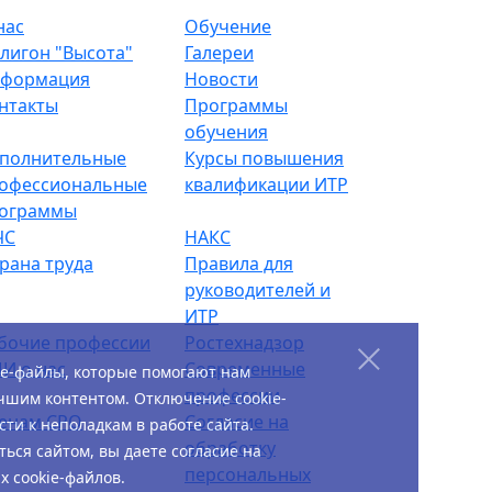
нас
Обучение
лигон "Высота"
Галереи
формация
Новости
нтакты
Программы
обучения
полнительные
Курсы повышения
офессиональные
квалификации ИТР
ограммы
ЧС
НАКС
рана труда
Правила для
руководителей и
ИТР
бочие профессии
Ростехнадзор
И о нас
Современные
ie-файлы, которые помогают нам
профессии
чшим контентом. Отключение cookie-
енам СРО
Согласие на
ти к неполадкам в работе сайта.
обработку
ься сайтом, вы даете согласие на
персональных
 cookie-файлов.