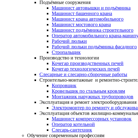
Подъёмные сооружения
Машинист автовышки и подъёмника
Машинист башенного крана
Машинист крана автомобильного
Машинист мостового крана
Машинист подъёмника строительного
Оператор автомобильного крана-манипу
Рабочий люльки
Рабочий люльки подъёмника фасадного
Стропальщик
Производство и технологии
Кочегар производственных печей
Кочегар технологических печей
Слесарные и слесарно-сборочные работы
Строительно-монтажные и ремонтно-строите
Копровщик
Кровельщик по стальным кровлям
Монтажник наружных трубопроводов
Эксплуатация и ремонт электрооборудования
Электромонтер по ремонту и обслужив
Эксплуатация объектов жилищно-коммунальн
Машинист компрессорных установок
Оператор котельной
Слесарь-сантехник
Обучение современным профессиям