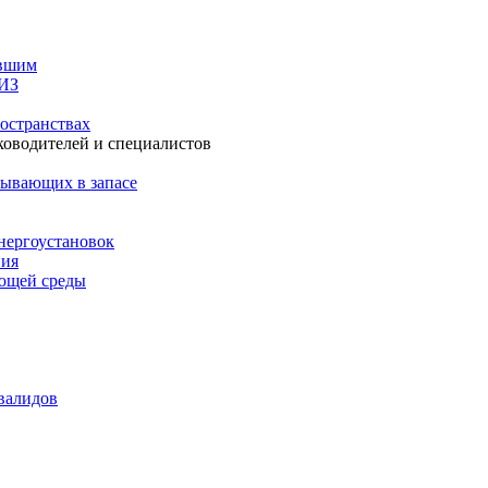
авшим
СИЗ
остранствах
ководителей и специалистов
бывающих в запасе
нергоустановок
ния
ающей среды
валидов