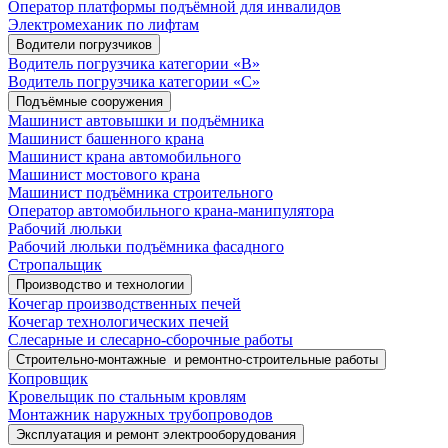
Оператор платформы подъёмной для инвалидов
Электромеханик по лифтам
Водители погрузчиков
Водитель погрузчика категории «B»
Водитель погрузчика категории «С»
Подъёмные сооружения
Машинист автовышки и подъёмника
Машинист башенного крана
Машинист крана автомобильного
Машинист мостового крана
Машинист подъёмника строительного
Оператор автомобильного крана-манипулятора
Рабочий люльки
Рабочий люльки подъёмника фасадного
Стропальщик
Производство и технологии
Кочегар производственных печей
Кочегар технологических печей
Слесарные и слесарно-сборочные работы
Строительно-монтажные и ремонтно-строительные работы
Копровщик
Кровельщик по стальным кровлям
Монтажник наружных трубопроводов
Эксплуатация и ремонт электрооборудования