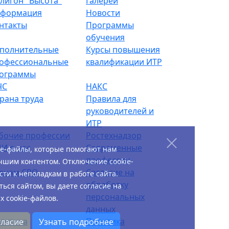
лигон "Высота"
Галереи
формация
Новости
нтакты
Программы
обучения
полнительные
Курсы повышения
офессиональные
квалификации ИТР
ограммы
ЧС
НАКС
рана труда
Правила для
руководителей и
ИТР
бочие профессии
Ростехнадзор
И о нас
Современные
ie-файлы, которые помогают нам
профессии
чшим контентом. Отключение cookie-
енам СРО
Согласие на
ти к неполадкам в работе сайта.
обработку
ься сайтом, вы даете согласие на
персональных
 cookie-файлов.
данных
литика
Политика
гласие
Узнать подробнее