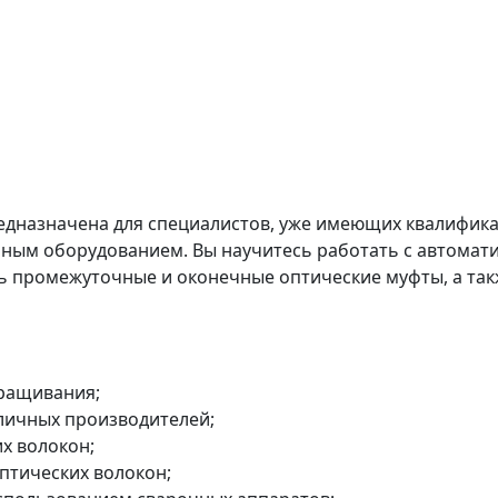
назначена для специалистов, уже имеющих квалификац
нным оборудованием. Вы научитесь работать с автома
ть промежуточные и оконечные оптические муфты, а т
сращивания;
личных производителей;
х волокон;
птических волокон;