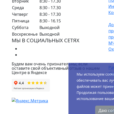
По
Вторник
8:30 - 17.30
Ин
Среда
8:30 - 17.30
Ко
Четверг
8:30 - 17.30
Пятница
8:30 - 16.15
До
Суббота
Выходной
пр
Воскресенье
Выходной
пр
МЫ В СОЦИАЛЬНЫХ СЕТЯХ
М
Ох
Будем вам очень признательны, если
Ра
оставите свой объективный отзыв о нашем
Центре в Яндексе
СМ
Мы используем cook
обеспечивать вас лу
Чл
файлов может привес
Продолжая пользоват
использование ваших
По
Даю со