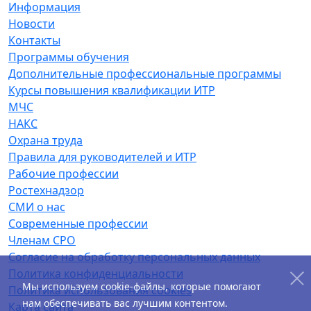
Информация
Новости
Контакты
Программы обучения
Дополнительные профессиональные программы
Курсы повышения квалификации ИТР
МЧС
НАКС
Охрана труда
Правила для руководителей и ИТР
Рабочие профессии
Ростехнадзор
СМИ о нас
Современные профессии
Членам СРО
Согласие на обработку персональных данных
Политика конфиденциальности
Мы используем cookie-файлы, которые помогают
Политика использования cookies
нам обеспечивать вас лучшим контентом.
Карта сайта