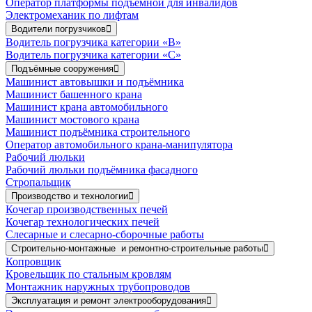
Оператор платформы подъёмной для инвалидов
Электромеханик по лифтам
Водители погрузчиков
Водитель погрузчика категории «B»
Водитель погрузчика категории «С»
Подъёмные сооружения
Машинист автовышки и подъёмника
Машинист башенного крана
Машинист крана автомобильного
Машинист мостового крана
Машинист подъёмника строительного
Оператор автомобильного крана-манипулятора
Рабочий люльки
Рабочий люльки подъёмника фасадного
Стропальщик
Производство и технологии
Кочегар производственных печей
Кочегар технологических печей
Слесарные и слесарно-сборочные работы
Строительно-монтажные и ремонтно-строительные работы
Копровщик
Кровельщик по стальным кровлям
Монтажник наружных трубопроводов
Эксплуатация и ремонт электрооборудования