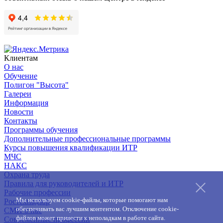
Клиентам
О нас
Обучение
Полигон "Высота"
Галереи
Информация
Новости
Контакты
Программы обучения
Дополнительные профессиональные программы
Курсы повышения квалификации ИТР
МЧС
НАКС
Охрана труда
Правила для руководителей и ИТР
Рабочие профессии
Мы используем cookie-файлы, которые помогают нам
Ростехнадзор
обеспечивать вас лучшим контентом. Отключение cookie-
СМИ о нас
файлов может привести к неполадкам в работе сайта.
Современные профессии