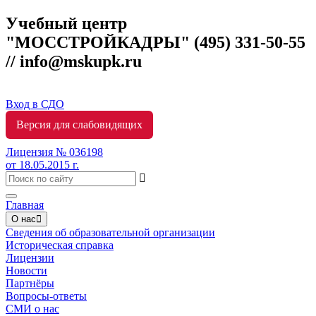
Учебный центр
"МОССТРОЙКАДРЫ"
(495) 331-50-55
// info@mskupk.ru
Вход в СДО
Версия для слабовидящих
Лицензия № 036198
от 18.05.2015 г.
Toggle
Главная
navigation
О нас
Сведения об образовательной организации
Историческая справка
Лицензии
Новости
Партнёры
Вопросы-ответы
СМИ о нас