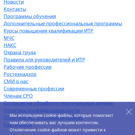
Новости
Контакты
Программы обучения
Дополнительные профессиональные программы
Курсы повышения квалификации ИТР
МЧС
НАКС
Охрана труда
Правила для руководителей и ИТР
Рабочие профессии
Ростехнадзор
СМИ о нас
Современные профессии
Членам СРО
Согласие на обработку персональных данных
Политика конфиденциальности
Мы используем cookie-файлы, которые помогают
Политика использования cookies
нам обеспечивать вас лучшим контентом.
Карта сайта
Отключение cookie-файлов может привести к