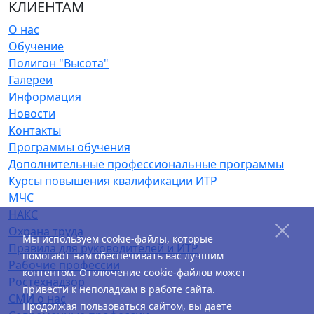
КЛИЕНТАМ
О нас
Обучение
Полигон "Высота"
Галереи
Информация
Новости
Контакты
Программы обучения
Дополнительные профессиональные программы
Курсы повышения квалификации ИТР
МЧС
НАКС
Охрана труда
Мы используем cookie-файлы, которые
Правила для руководителей и ИТР
помогают нам обеспечивать вас лучшим
Рабочие профессии
контентом. Отключение cookie-файлов может
Ростехнадзор
привести к неполадкам в работе сайта.
СМИ о нас
Продолжая пользоваться сайтом, вы даете