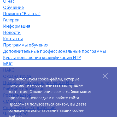
О нас
Обучение
Полигон "Высота"
Галереи
Информация
Новости
Контакты
Программы обучения
Дополнительные профессиональные программы
Курсы повышения квалификации ИТР
МЧС
НАКС
Охрана труда
Мы используем cookie-файлы, которые
Правила для руководителей и ИТР
помогают нам обеспечивать вас лучшим
Рабочие профессии
контентом. Отключение cookie-файлов может
Ростехнадзор
привести к неполадкам в работе сайта.
СМИ о нас
Продолжая пользоваться сайтом, вы даете
Современные профессии
согласие на использование ваших cookie-
Членам СРО
файлов.