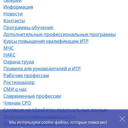
Галереи
Информация
Новости
Контакты
Программы обучения
Дополнительные профессиональные программы
Курсы повышения квалификации ИТР
МЧС
НАКС
Охрана труда
Правила для руководителей и ИТР
Рабочие профессии
Ростехнадзор
СМИ о нас
Современные профессии
Членам СРО
Согласие на обработку персональных данных
Политика конфиденциальности
Мы используем cookie-файлы, которые помогают
Политика использования cookies